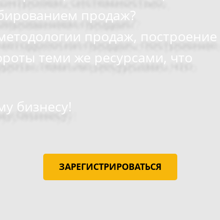
бированием продаж?
методологии продаж, построение
ороты теми же ресурсами, что
му бизнесу!
ЗАРЕГИСТРИРОВАТЬСЯ